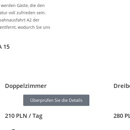
r werden Gäste, die den
ur voll zufrieden sein.
obahnausfahrt A2 der
entfernt, wodurch Sie uns
 15
Doppelzimmer
Dreib
Überprüfen Sie die Details
210
PLN / Tag
280
P